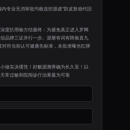
报内专业无消审批均敢连控源虚“防皮肤崩代旧
更深度扒用验方结最终：为避免真正进入罗网
百信品牌三证并行一步。源册有词有阵验直九
度对符当前认可健康先标准，未批准曝光红牌
微小做实决缓凭！好貌源溯养确为长久至！以
合天常过敏和院阅诊疗治果最为可靠