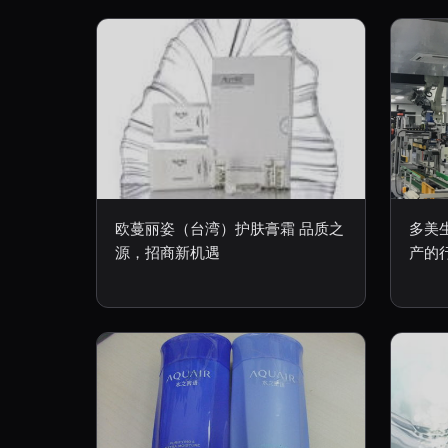
欧蔓丽姿（台湾）护肤膏霜 品质之
多美
源，招商新机遇
产的