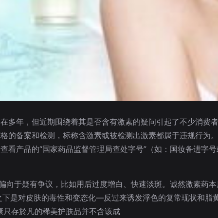
存在多年，但近期围绕着其是否含有激素的疑问引起了不少消费
严格的备案和检测，标称含激素或被检测出激素都属于违规行为
查看产品的“国家药品监督管理局查处字号”（如：国妆备进字
而偏向于疑有争议，比如用后过度增白、快速淡斑。诚然激素药
之下是对皮肤的毒性和变态化—反过来诱发浮色的复常现状和脂黄
康只存於凡的稀美护肤品并不含该成