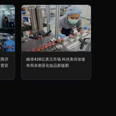
浣熊开
瞄准426亿美元市场 科丝美诗加速
科普宣
布局东南亚化妆品新版图