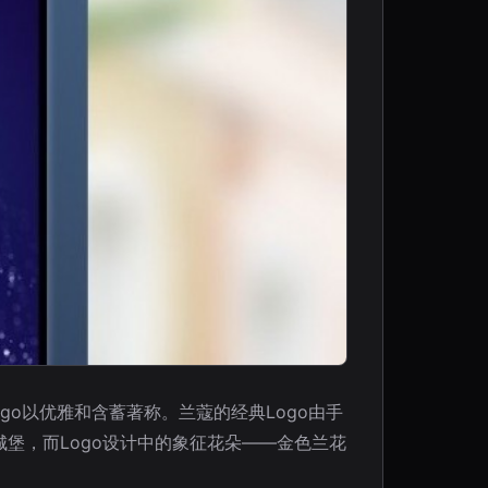
go以优雅和含蓄著称。兰蔻的经典Logo由手
e城堡，而Logo设计中的象征花朵——金色兰花