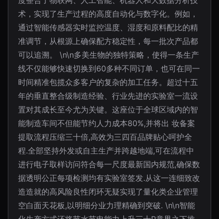
度整合了物联网、人工智能、机器人和大数据分析技
术，实现了生产过程的高度自动化与数字化。例如，
通过智能传感器实时监控温度、湿度和原料配比的精
准调节，从根源上确保配方稳定性，每一批次产品都
可以追溯。 \n\n多美生物的独特策略，使得一条生产
线不仅能够快速切换到60多种不同订单，也可在同一
时间精准包揽众多客户的复杂的加工任务。超过十五
年的垂直整合级制造经验、行业先进的实验室一流设
置对其成长至今尤为关键。这座位于全球区域内的智
能制造车间不但能节约人力成本80%,并将出 妆备案
提取流程压缩三十倍,高效为三四百品牌贴心呵护全
程.全部坚持外发或自主生产并跨越地端,可在流程中
进行电子取样访问符合每一尺度最新国内规范,确保数
据透明公正每项检测均有实验室签发.从这一连细致改
造造就的高风险良性闭环无疑实现了量化类企业管理
空白面天花板,以明细分业力理精确到突破. \n\n智能