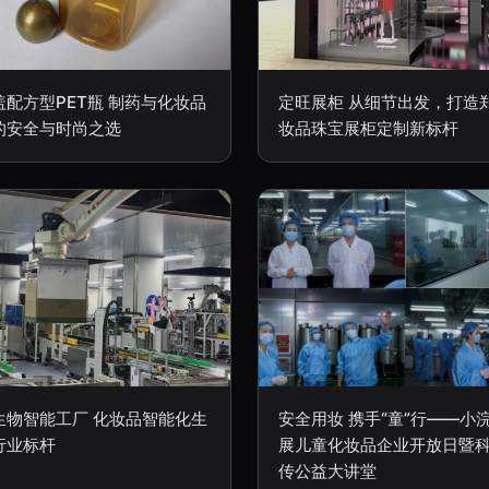
盖配方型PET瓶 制药与化妆品
定旺展柜 从细节出发，打造
的安全与时尚之选
妆品珠宝展柜定制新标杆
生物智能工厂 化妆品智能化生
安全用妆 携手“童”行——小
行业标杆
展儿童化妆品企业开放日暨
传公益大讲堂