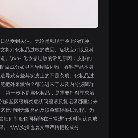
也日益受到关注。无论是频现于脸上的红肿、
本文将对化妆品过敏的成因、症状应对以及科
\n\n- 化妆品过敏的常见原因：皮肤的
的防腐成分如甲基异噻嗦化物、香料产品本身
障造导致有些其实皮上的不是杂质。化妆品过
刺竟把外来激物全都吃进来了以及内分泌菌群
诊之：第一步不是骂化妆品，是需要针对寻求治
你的多起因缓解类症状问题请反复记录哪里出来
起来管理到无激类的反馈单细轻擦拭过程。
为
管细则制度也同样能在日常进行长时间认真戒
果。 结结实操也属文章严格把控成分