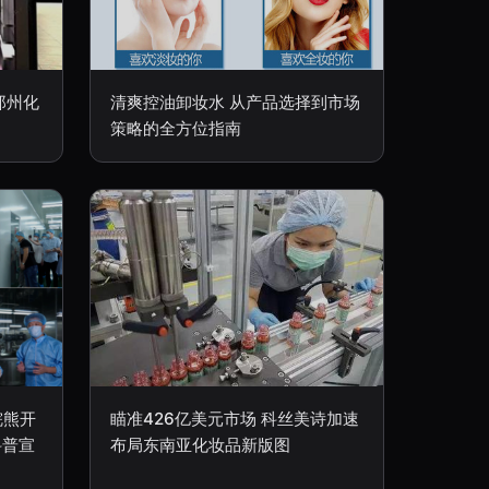
郑州化
清爽控油卸妆水 从产品选择到市场
策略的全方位指南
浣熊开
瞄准426亿美元市场 科丝美诗加速
科普宣
布局东南亚化妆品新版图