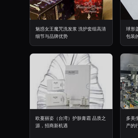
魅惑女王魔咒洗发浆 洗护套组高清
球形
细节与品牌优势
包装
欧蔓丽姿（台湾）护肤膏霜 品质之
多美
源，招商新机遇
产的