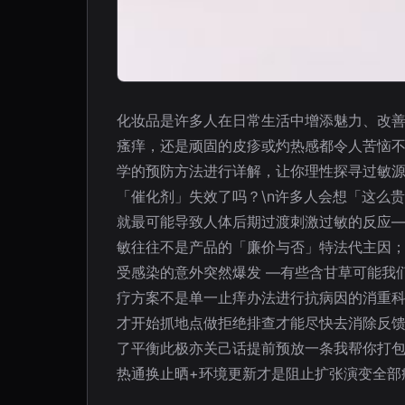
化妆品是许多人在日常生活中增添魅力、改
瘙痒，还是顽固的皮疹或灼热感都令人苦恼
学的预防方法进行详解，让你理性探寻过敏源
「催化剂」失效了吗？\n许多人会想「这么
就最可能导致人体后期过渡刺激过敏的反应
敏往往不是产品的「廉价与否」特法代主因
受感染的意外突然爆发 —有些含甘草可能我
疗方案不是单一止痒办法进行抗病因的消重
才开始抓地点做拒绝排查才能尽快去消除反
了平衡此极亦关己话提前预放一条我帮你打包
热通换止晒+环境更新才是阻止扩张演变全部