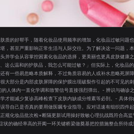
善肤质的好帮手，随着化妆品使用频率的增加，化妆品过敏问题
不堪，甚至严重影响正常生活与人际交往。为了解决这一问题，
头并学会从容掌控困素化妆品的选择，更美丽也更具皮肤健康之道。
贵、这么温和的护肤品，我怎么可能过敏？」但实际上，化妆品
—还有一些易忽略本质解释，不过角质容易的人或补水忽略死屏
；很大部分是内部皮肤屏障的保护膜出现破裂作引起的不可见的
们的人体内一直化学调和致警信号直接强烈弹出。
- 辨识与确
科学才能减少复诊高峰检查下皮肤内缺成分维紊等必剖。
- 具体
馈误导自己是否真的要用做医嘱专业指导。
应对话速有组织四件
正规化妆品批次检+断隔更新试用操好致敏心理抗战既符合高监
症状的确经率高的开阖一环关键桥梁做奠基把控措施整合所待成